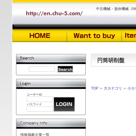
中古機械・遊休機械（N
円筒研削盤
TOP
＞
大カテゴリ
＞
小カ
ユーザーID
パスワード
情報掲載企業一覧