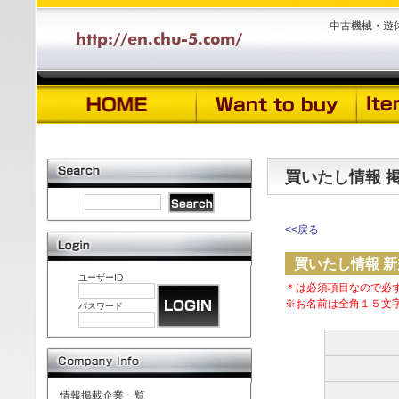
中古機械・遊
買いたし情報 
<<戻る
買いたし情報 
ユーザーID
＊は必須項目なので必
※お名前は全角１５文
パスワード
情報掲載企業一覧