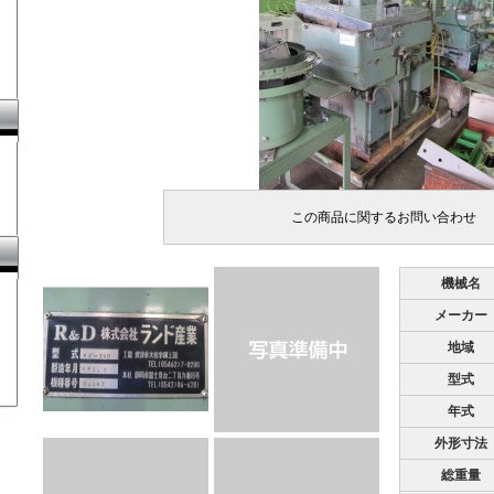
機械名
メーカー
地域
型式
年式
外形寸法
総重量