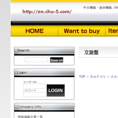
中古機械・遊休機械（N
立旋盤
TOP
＞
大カテゴリ
＞
小カ
ユーザーID
パスワード
情報掲載企業一覧