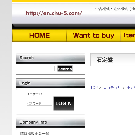
中古機械・遊休機械（N
石定盤
TOP
＞
大カテゴリ
＞
小カ
ユーザーID
パスワード
情報掲載企業一覧