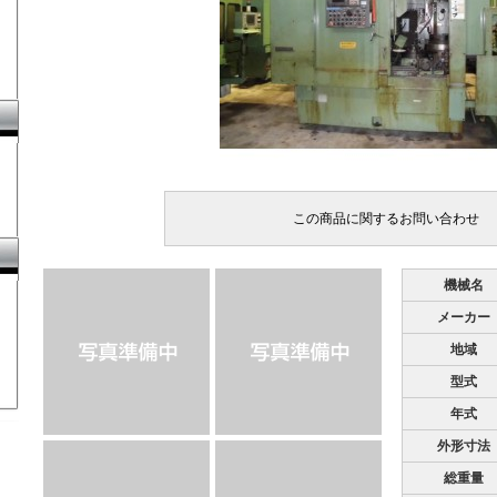
機械名
メーカー
地域
型式
年式
外形寸法
総重量