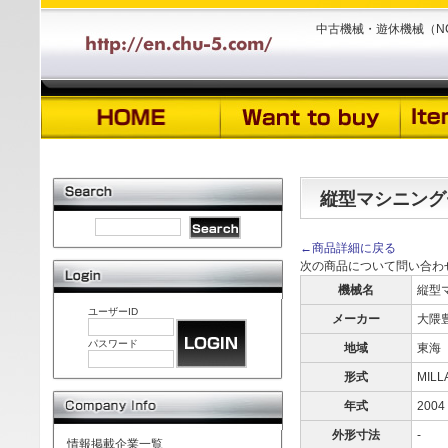
中古機械・遊休機械（N
縦型マシニング
←商品詳細に戻る
次の商品について問い合わ
機械名
縦型
ユーザーID
メーカー
大隈
パスワード
地域
東海
形式
MILL
年式
2004
外形寸法
-
情報掲載企業一覧