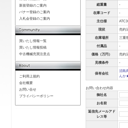
総重量
-
新規登録のご案内
バナー登録のご案内
在庫コード
-
入札会登録のご案内
主仕様
ATC
現状
売約
在庫場所
三重
買いたし情報一覧
付属品
-
買いたし情報投稿
中古機械売買注意点
価格（万円）
売約
見積条件
-
沼島
保有会社
んか
ご利用上規約
会社概要
お問い合わせ内容
お問い合せ
御社名
プライバシーポリシー
お名前
返信先メールアド
レス等