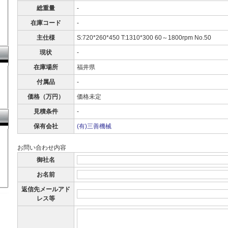
総重量
-
在庫コード
-
主仕様
S:720*260*450 T:1310*300 60～1800rpm No.50
現状
-
在庫場所
福井県
付属品
-
価格（万円）
価格未定
見積条件
-
保有会社
(有)三善機械
お問い合わせ内容
御社名
お名前
返信先メールアド
レス等