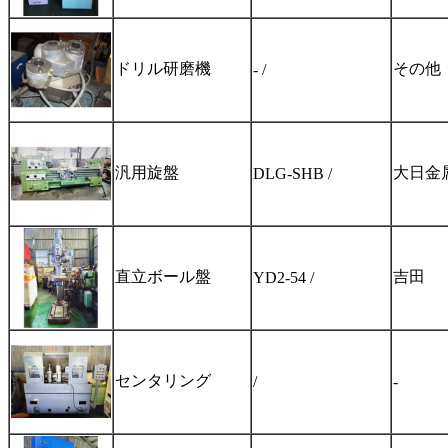
ドリル研磨機
その他
- /
汎用旋盤
大日金
DLG-SHB /
直立ボール盤
吉田
YD2-54 /
センタリング
/
-