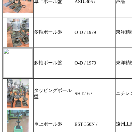
卓上ボール盤
芦品
ASD-305 /
多軸ボール盤
東洋精
O-D / 1979
多軸ボール盤
東洋精
O-D / 1979
タッピングボール
ニチレ
SHT-16 /
盤
卓上ボール盤
遠州工
EST-350N /