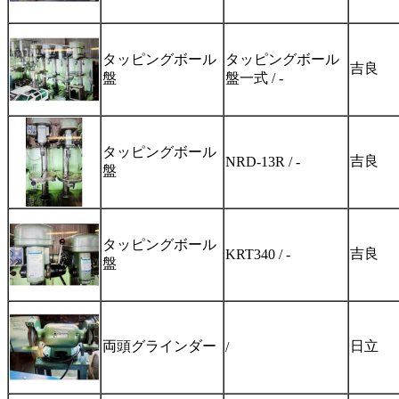
タッピングボール
タッピングボール
吉良
盤
盤一式 / -
タッピングボール
吉良
NRD-13R / -
盤
タッピングボール
吉良
KRT340 / -
盤
両頭グラインダー
日立
/