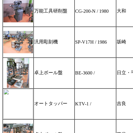
万能工具研削盤
大和
CG-200-N / 1980
汎用彫刻機
坂崎
SP-V17H / 1986
卓上ボール盤
日立・
BE-3600 /
オートタッパー
吉良
KTV-1 /