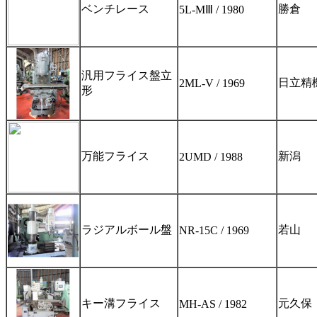
ベンチレース
勝倉
5L-MⅢ / 1980
汎用フライス盤立
日立精
2ML-V / 1969
形
万能フライス
新潟
2UMD / 1988
ラジアルボール盤
若山
NR-15C / 1969
キー溝フライス
元久保
MH-AS / 1982