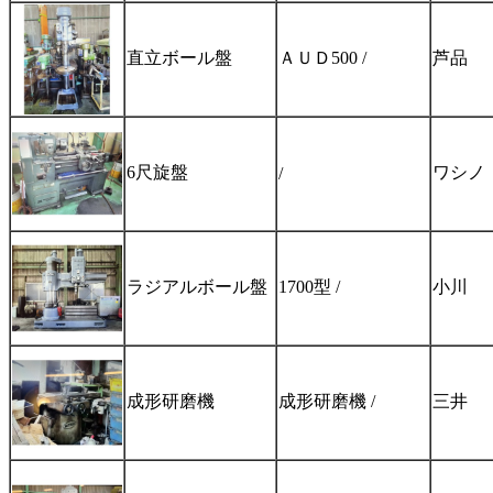
直立ボール盤
ＡＵＤ500 /
芦品
6尺旋盤
ワシノ
/
ラジアルボール盤
1700型 /
小川
成形研磨機
成形研磨機 /
三井