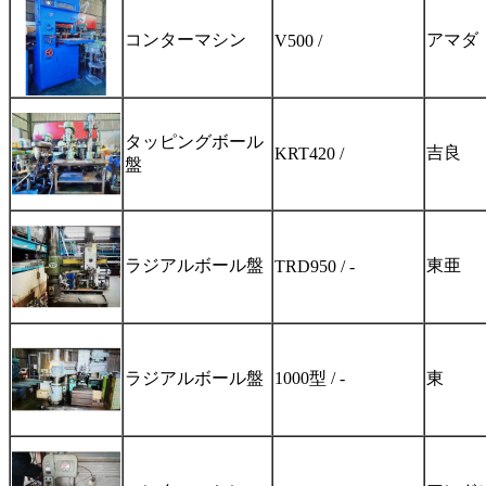
コンターマシン
アマダ
V500 /
タッピングボール
吉良
KRT420 /
盤
ラジアルボール盤
東亜
TRD950 / -
ラジアルボール盤
1000型 / -
東