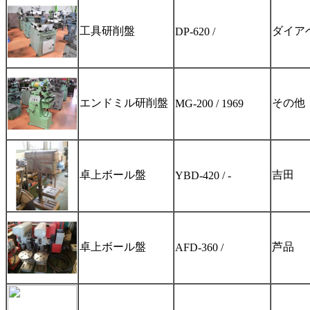
工具研削盤
ダイア
DP-620 /
エンドミル研削盤
その他
MG-200 / 1969
卓上ボール盤
吉田
YBD-420 / -
卓上ボール盤
芦品
AFD-360 /