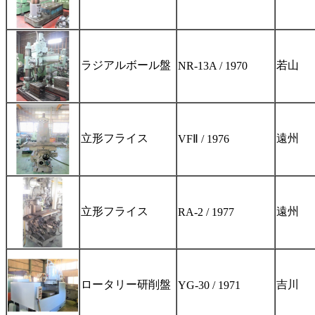
ラジアルボール盤
若山
NR-13A / 1970
立形フライス
遠州
VFⅡ / 1976
立形フライス
遠州
RA-2 / 1977
ロータリー研削盤
吉川
YG-30 / 1971