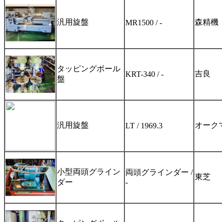
汎用旋盤
森精機
MR1500 / -
タッピングボール
吉良
KRT-340 / -
盤
汎用旋盤
オーク
LT / 1969.3
小型両頭グライン
両頭グラインダー /
東芝
ダー
-