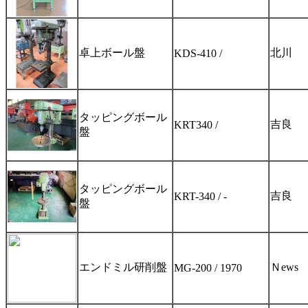
卓上ボール盤
北川
KDS-410 /
タッピングボール
吉良
KRT340 /
盤
タッピングボール
吉良
KRT-340 / -
盤
エンドミル研削盤
Ｎews
MG-200 / 1970