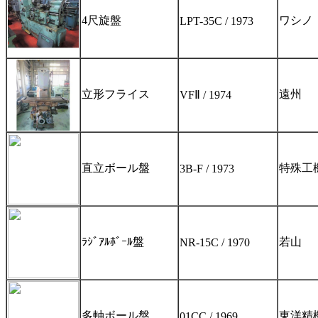
4尺旋盤
ワシノ
LPT-35C / 1973
立形フライス
遠州
VFⅡ / 1974
直立ボール盤
特殊工
3B-F / 1973
ﾗｼﾞｱﾙﾎﾞｰﾙ盤
若山
NR-15C / 1970
多軸ボール盤
東洋精
01CC / 1969