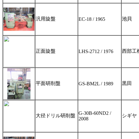
汎用旋盤
池貝
EC-18 / 1965
正面旋盤
西部工
LHS-2712 / 1976
平面研削盤
黒田
GS-BM2L / 1989
G-30B-60ND2 /
大径ドリル研削盤
シギヤ
2008