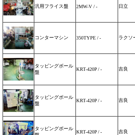
汎用フライス盤
日立
2MW-V / -
コンターマシン
ラクソ
350TYPE / -
タッピングボール
吉良
KRT-420P / -
盤
タッピングボール
吉良
KRT-420P / -
盤
タッピングボール
吉良
KRT-420P / -
盤