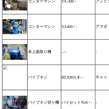
コンターマシン
アンド
TA-300 /
コンターマシン
アマダ
VA400 / -
卓上面取り機
- / -
-
パイプネジ
Ｒｅｘ
REX80A-Ⅱ / -
パイプネジ切り機
パイセットNo6 / -
-