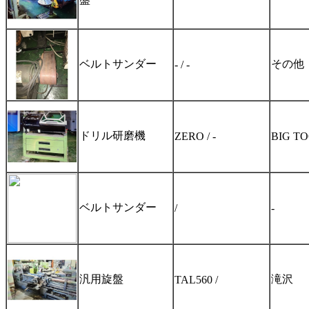
ベルトサンダー
その他
- / -
ドリル研磨機
ZERO / -
BIG T
ベルトサンダー
/
-
汎用旋盤
滝沢
TAL560 /