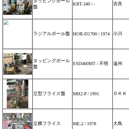
タッピングボール
吉良
KRT-340 / -
盤
ラジアルボール盤
小川
HOR-D1700 / 1974
タッピングボール
ESD460MT / 不明
遠州
盤
立型フライス盤
ＯＫＫ
MH2-P / 1991
立横フライス
大鳥
ME-2 / 1978