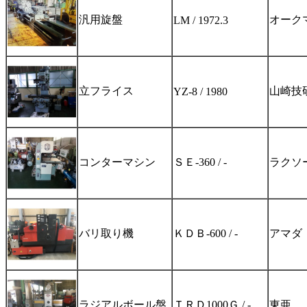
汎用旋盤
オーク
LM / 1972.3
立フライス
山崎技
YZ-8 / 1980
コンターマシン
ＳＥ-360 / -
ラクソ
バリ取り機
ＫＤＢ-600 / -
アマダ
ラジアルボール盤
ＴＲＤ1000Ｇ / -
東亜