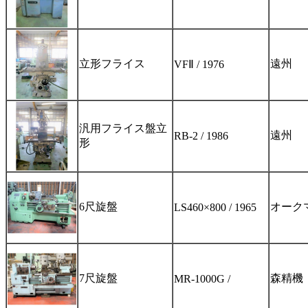
立形フライス
遠州
VFⅡ / 1976
汎用フライス盤立
遠州
RB-2 / 1986
形
6尺旋盤
オーク
LS460×800 / 1965
7尺旋盤
森精機
MR-1000G /