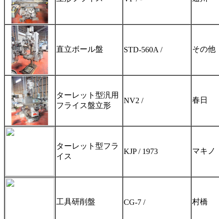
直立ボール盤
その他
STD-560A /
ターレット型汎用
春日
NV2 /
フライス盤立形
ターレット型フラ
マキノ
KJP / 1973
イス
工具研削盤
村橋
CG-7 /