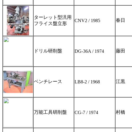
ターレット型汎用
春日
CNV2 / 1985
フライス盤立形
ドリル研削盤
藤田
DG-36A / 1974
ベンチレース
江黒
LB8-2 / 1968
万能工具研削盤
村橋
CG-7 / 1974