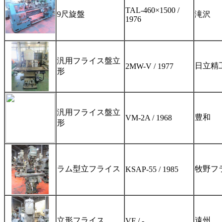
TAL-460×1500 /
9尺旋盤
滝沢
1976
汎用フライス盤立
日立精
2MW-V / 1977
形
汎用フライス盤立
豊和
VM-2A / 1968
形
ラム型立フライス
牧野フ
KSAP-55 / 1985
立形フライス
遠州
VF / -