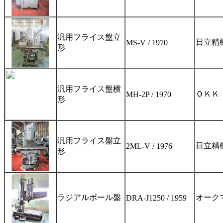
汎用フライス盤立
日立精
MS-V / 1970
形
汎用フライス盤横
ＯＫＫ
MH-2P / 1970
形
汎用フライス盤立
日立精
2ML-V / 1976
形
ラジアルボール盤
オーク
DRA-J1250 / 1959