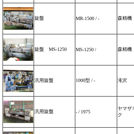
旋盤
森精機
MR-1500 / -
旋盤 MS-1250
森精機
MS-1250 /
汎用旋盤
1000型 / -
滝沢
ヤマザ
汎用旋盤
- / 1975
ク