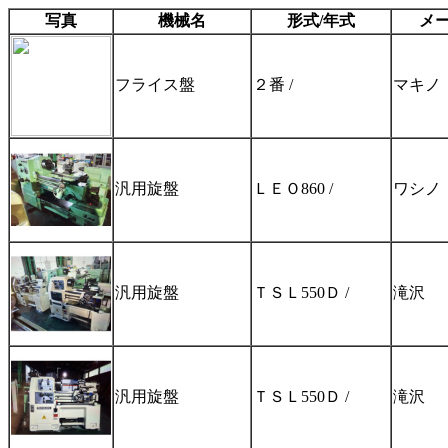
写真
機械名
形式/年式
メ
フライス盤
２番 /
マキノ
汎用旋盤
ＬＥＯ860 /
ワシノ
汎用旋盤
ＴＳＬ550Ｄ /
滝沢
汎用旋盤
ＴＳＬ550Ｄ /
滝沢